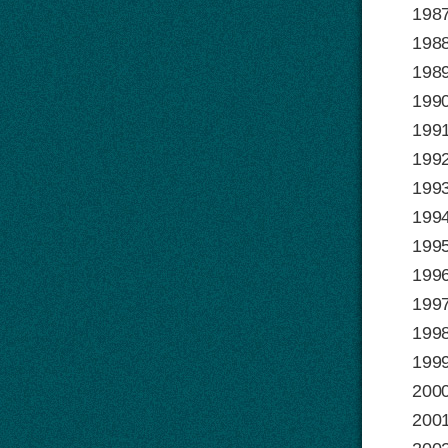
1987
1988 
1989
1
1991
1992
1993
1994
1995
1996
1997
1998
1999
2000
2001