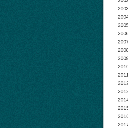
200
2003
2004
20
2006
2007
2008
2009
2010
2011
2012
2013
201
2015
2016
2017