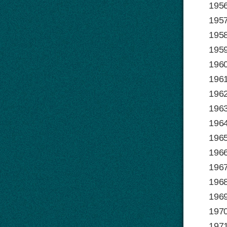
1956
1957
1958
1959
1960
1961
1962
1963
1964
1965
1966
1967
1968
1969
1970
1971