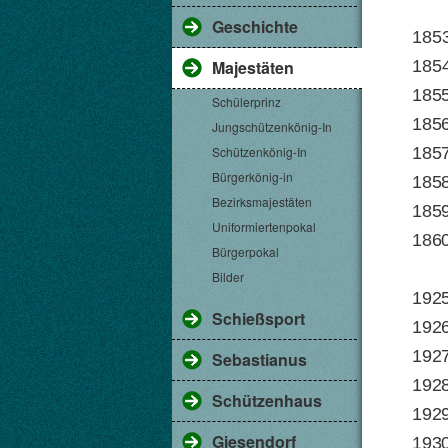
Geschichte
1853
1854
Majestäten
1855
Schülerprinz
1856
Jungschützenkönig-In
1857
Schützenkönig-In
Bürgerkönig-in
1858
Bezirksmajestäten
185
Uniformiertenpokal
1860
Bürgerpokal
Bilder
1925
Schießsport
1926
192
Sebastianus
1928
Schützenhaus
1929
Giesendorf
1930