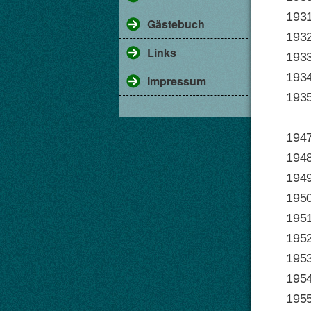
193
Gästebuch
1932
Links
1933
1934
Impressum
1935
194
1948
1949
1950 
1951
195
1953
1954
1955