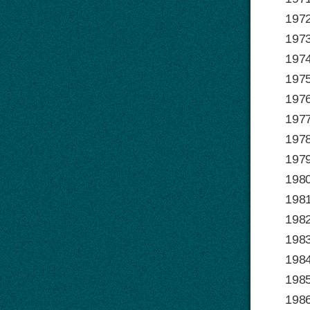
1972
1973
1974
1975
1976
1977
1978
1979
1980
1981
1982
1983
1984
1985
1986